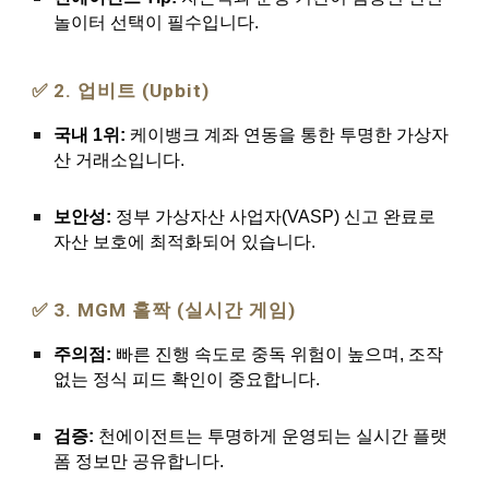
놀이터 선택이 필수입니다.
✅ 2. 업비트 (Upbit)
국내 1위:
케이뱅크 계좌 연동을 통한 투명한 가상자
산 거래소입니다.
보안성:
정부 가상자산 사업자(VASP) 신고 완료로
자산 보호에 최적화되어 있습니다.
✅ 3. MGM 홀짝 (실시간 게임)
주의점:
빠른 진행 속도로 중독 위험이 높으며, 조작
없는 정식 피드 확인이 중요합니다.
검증:
천에이전트는 투명하게 운영되는 실시간 플랫
폼 정보만 공유합니다.