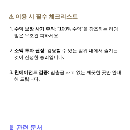
⚠️ 이용 시 필수 체크리스트
수익 보장 사기 주의:
"100% 수익"을 강조하는 리딩
방은 무조건 피하세요.
소액 투자 권장:
감당할 수 있는 범위 내에서 즐기는
것이 진정한 승리입니다.
천에이전트 검증:
입출금 사고 없는 깨끗한 곳만 안내
해 드립니다.
📄 관련 문서