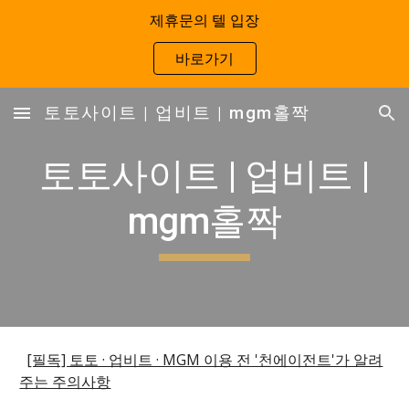
제휴문의 텔 입장
Skip to main content
Skip to navigation
바로가기
토토사이트 | 업비트 | mgm홀짝
토토사이트 | 업비트 |
mgm홀짝
[필독] 토토 · 업비트 · MGM 이용 전 '천에이전트'가 알려
주는 주의사항