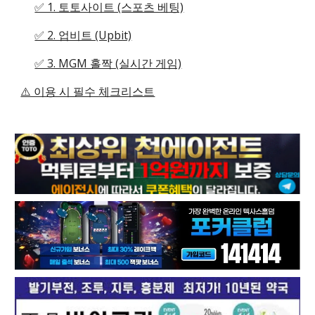
✅ 1. 토토사이트 (스포츠 베팅)
✅ 2. 업비트 (Upbit)
✅ 3. MGM 홀짝 (실시간 게임)
⚠️ 이용 시 필수 체크리스트