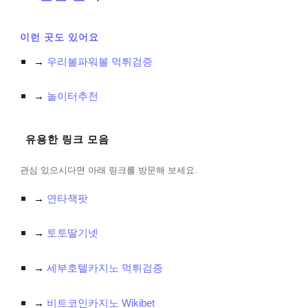
이런 곳도 있어요
→
우리볼파워볼 먹튀검증
→
놀이터추천
유용한 링크 모음
관심 있으시다면 아래 링크를 방문해 보세요.
→
연타잭팟
→
토토딸기넷
→
세부호텔카지노 먹튀검증
→
비트코인카지노 Wikibet